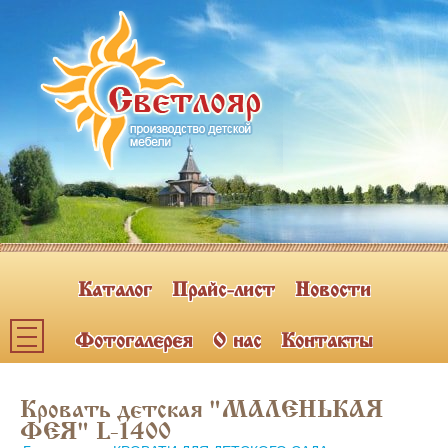
Каталог
Прайс-лист
Новости
Фотогалерея
О нас
Контакты
Каталог мебели
Кровать детская "МАЛЕНЬКАЯ
ПОЛКИ НАВЕСНЫЕ (2)
ФЕЯ" L-1400