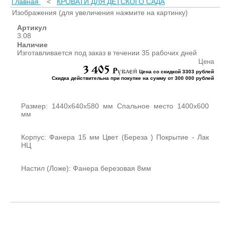
Главная
<
КРОВАТИ ДЛЯ ДЕТСКОГО САДА
ШКАФЫ ДЛЯ КАБИНЕТОВ
И ОФИСОВ (95)
Изображения (для увеличения нажмите на картинку)
СТОЛЫ ДЛЯ КАБИНЕТОВ И
Артикул
ОФИСОВ (59)
3.08
Наличие
КРОВАТИ ДЛЯ ДЕТСКОГО
Изготавливается под заказ в течении 35 рабочих дней
САДА (65)
Цена
3 405
МАТРАСЫ ДЛЯ ДЕТСКИХ
P
ублей
Цена со скидкой 3303 рублей
КРОВАТЕЙ (6)
Скидка действительна при покупке на сумму от 300 000 рублей
СТОЛЫ ДЛЯ ДЕТСКОГО
САДА (65)
Размер: 1440х640х580 мм Спальное место 1400х600
СТУЛЬЯ И СКАМЕЙКИ ДЛЯ
мм
ДЕТСКОГО САДА (34)
ШКАФЫ В РАЗДЕВАЛКУ
Корпус: Фанера 15 мм Цвет (Береза ) Покрытие - Лак
НЦ
ДЛЯ ДЕТСКОГО САДА (39)
ШКАФЫ ДЛЯ ПОЛОТЕНЕЦ
И ГОРШКОВ (32)
Настил (Ложе): Фанера березовая 8мм
СТЕЛЛАЖИ И СТЕНКИ
(43)
ИГРОВАЯ МЕБЕЛЬ (16)
УГОЛКИ ПРИРОДЫ ИЗО