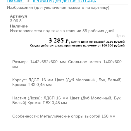
Главная
<
КРОВАТИ ДЛЯ ДЕТСКОГО САДА
ШКАФЫ ДЛЯ КАБИНЕТОВ
И ОФИСОВ (95)
Изображения (для увеличения нажмите на картинку)
СТОЛЫ ДЛЯ КАБИНЕТОВ И
Артикул
ОФИСОВ (59)
3.06.8
Наличие
КРОВАТИ ДЛЯ ДЕТСКОГО
Изготавливается под заказ в течении 35 рабочих дней
САДА (65)
Цена
3 285
МАТРАСЫ ДЛЯ ДЕТСКИХ
P
ублей
Цена со скидкой 3186 рублей
КРОВАТЕЙ (6)
Скидка действительна при покупке на сумму от 300 000 рублей
СТОЛЫ ДЛЯ ДЕТСКОГО
САДА (65)
Размер: 1442х652х600 мм Спальное место 1400х600
СТУЛЬЯ И СКАМЕЙКИ ДЛЯ
мм
ДЕТСКОГО САДА (34)
ШКАФЫ В РАЗДЕВАЛКУ
Корпус: ЛДСП 16 мм Цвет (Дуб Молочный, Бук, Белый)
Кромка ПВХ 0,45 мм
ДЛЯ ДЕТСКОГО САДА (39)
ШКАФЫ ДЛЯ ПОЛОТЕНЕЦ
И ГОРШКОВ (32)
Настил (Ложе): ЛДСП 16 мм Цвет (Дуб Молочный, Бук,
Белый) Кромка ПВХ 0,45 мм
СТЕЛЛАЖИ И СТЕНКИ
(43)
Особенности: Металлические опоры высотой 150 мм
ИГРОВАЯ МЕБЕЛЬ (16)
УГОЛКИ ПРИРОДЫ ИЗО