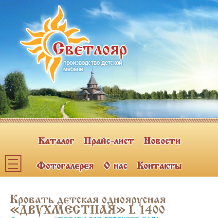
Каталог
Прайс-лист
Новости
Фотогалерея
О нас
Контакты
Каталог мебели
Кровать детская одноярусная
ПОЛКИ НАВЕСНЫЕ (2)
«ДВУХМЕСТНАЯ» L-1400