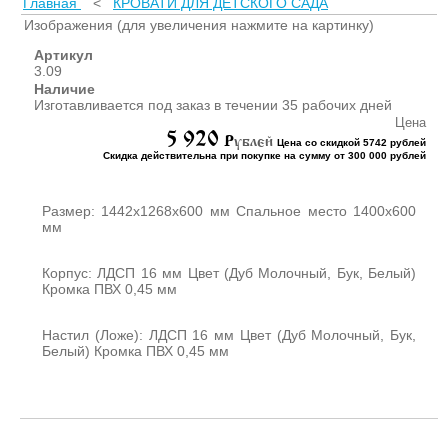
Главная
<
КРОВАТИ ДЛЯ ДЕТСКОГО САДА
ШКАФЫ ДЛЯ КАБИНЕТОВ
И ОФИСОВ (95)
Изображения (для увеличения нажмите на картинку)
СТОЛЫ ДЛЯ КАБИНЕТОВ И
Артикул
ОФИСОВ (59)
3.09
Наличие
КРОВАТИ ДЛЯ ДЕТСКОГО
Изготавливается под заказ в течении 35 рабочих дней
САДА (65)
Цена
5 920
МАТРАСЫ ДЛЯ ДЕТСКИХ
P
ублей
Цена со скидкой 5742 рублей
КРОВАТЕЙ (6)
Скидка действительна при покупке на сумму от 300 000 рублей
СТОЛЫ ДЛЯ ДЕТСКОГО
САДА (65)
Размер: 1442х1268х600 мм Спальное место 1400х600
СТУЛЬЯ И СКАМЕЙКИ ДЛЯ
мм
ДЕТСКОГО САДА (34)
ШКАФЫ В РАЗДЕВАЛКУ
Корпус: ЛДСП 16 мм Цвет (Дуб Молочный, Бук, Белый)
Кромка ПВХ 0,45 мм
ДЛЯ ДЕТСКОГО САДА (39)
ШКАФЫ ДЛЯ ПОЛОТЕНЕЦ
И ГОРШКОВ (32)
Настил (Ложе): ЛДСП 16 мм Цвет (Дуб Молочный, Бук,
Белый) Кромка ПВХ 0,45 мм
СТЕЛЛАЖИ И СТЕНКИ
(43)
ИГРОВАЯ МЕБЕЛЬ (16)
УГОЛКИ ПРИРОДЫ ИЗО