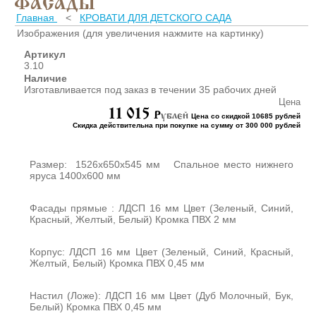
ФАСАДЫ
ШКАФЫ ДЛЯ КАБИНЕТОВ
И ОФИСОВ (95)
Главная
<
КРОВАТИ ДЛЯ ДЕТСКОГО САДА
Изображения (для увеличения нажмите на картинку)
СТОЛЫ ДЛЯ КАБИНЕТОВ И
ОФИСОВ (59)
Артикул
3.10
КРОВАТИ ДЛЯ ДЕТСКОГО
Наличие
САДА (65)
Изготавливается под заказ в течении 35 рабочих дней
МАТРАСЫ ДЛЯ ДЕТСКИХ
Цена
КРОВАТЕЙ (6)
11 015
P
ублей
Цена со скидкой 10685 рублей
Скидка действительна при покупке на сумму от 300 000 рублей
СТОЛЫ ДЛЯ ДЕТСКОГО
САДА (65)
СТУЛЬЯ И СКАМЕЙКИ ДЛЯ
Размер: 1526х650х545 мм Спальное место нижнего
ДЕТСКОГО САДА (34)
яруса 1400х600 мм
ШКАФЫ В РАЗДЕВАЛКУ
ДЛЯ ДЕТСКОГО САДА (39)
Фасады прямые : ЛДСП 16 мм Цвет (Зеленый, Синий,
Красный, Желтый, Белый) Кромка ПВХ 2 мм
ШКАФЫ ДЛЯ ПОЛОТЕНЕЦ
И ГОРШКОВ (32)
Корпус: ЛДСП 16 мм Цвет (Зеленый, Синий, Красный,
СТЕЛЛАЖИ И СТЕНКИ
Желтый, Белый) Кромка ПВХ 0,45 мм
(43)
ИГРОВАЯ МЕБЕЛЬ (16)
Настил (Ложе): ЛДСП 16 мм Цвет (Дуб Молочный, Бук,
УГОЛКИ ПРИРОДЫ ИЗО
Белый) Кромка ПВХ 0,45 мм