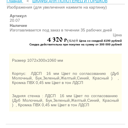
Главная
<
ШКАФЫ ДЛЯ ПОЛОТЕНЕЦ И ГОРШКОВ
ШКАФЫ ДЛЯ КАБИНЕТОВ
И ОФИСОВ (95)
Изображения (для увеличения нажмите на картинку)
СТОЛЫ ДЛЯ КАБИНЕТОВ И
Артикул
ОФИСОВ (59)
20.07
Наличие
КРОВАТИ ДЛЯ ДЕТСКОГО
Изготавливается под заказ в течении 35 рабочих дней
САДА (65)
Цена
4 320
МАТРАСЫ ДЛЯ ДЕТСКИХ
P
ублей
Цена со скидкой 4190 рублей
КРОВАТЕЙ (6)
Скидка действительна при покупке на сумму от 300 000 рублей
СТОЛЫ ДЛЯ ДЕТСКОГО
САДА (65)
Размер 1072х300х1060 мм
СТУЛЬЯ И СКАМЕЙКИ ДЛЯ
ДЕТСКОГО САДА (34)
Корпус: ЛДСП 16 мм Цвет по согласованию (Дуб
ШКАФЫ В РАЗДЕВАЛКУ
Молочный, Бук,Зеленый,Желтый,Синий, Красный ) ,
Кромка ПВХ 0,45 мм Цвет в тон ЛДСП
ДЛЯ ДЕТСКОГО САДА (39)
ШКАФЫ ДЛЯ ПОЛОТЕНЕЦ
И ГОРШКОВ (32)
Задняя стенка : ЛДСП 16 мм Цвет по согласованию
(Дуб Молочный, Бук,Зеленый,Желтый,Синий, Красный
СТЕЛЛАЖИ И СТЕНКИ
) , Кромка ПВХ 0,45 мм Цвет в тон ЛДСП
(43)
ИГРОВАЯ МЕБЕЛЬ (16)
УГОЛКИ ПРИРОДЫ ИЗО