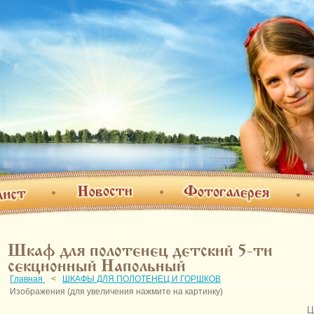
Фотогалерея
Новости
т
О н
Шкаф для полотенец детский 5-ти
секционный Напольный
Главная
<
ШКАФЫ ДЛЯ ПОЛОТЕНЕЦ И ГОРШКОВ
Изображения (для увеличения нажмите на картинку)
Ц