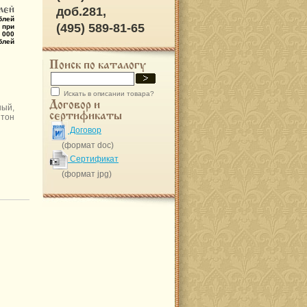
лей
доб.281,
блей
(495) 589-81-65
 при
 000
блей
Поиск по каталогу
Искать в описании товара?
Договор и
ый,
сертификаты
 тон
Договор
(формат doc)
Сертификат
(формат jpg)