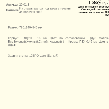
1 865
P
уб
Артикул
20.01.3
Цена со скидкой 1809 ру
Изготавливается под заказ в течении
Скидка действительна
Наличие
35 рабочих дней
покупке на сумму от 300
ру
Размер 796х140х846 мм
Корпус: ЛДСП 16 мм Цвет по согласованию (Дуб Молочн
Бук,Зеленый,Желтый,Синий, Красный ) , Кромка ПВХ 0,45 мм Цвет в
ЛДСП
Задняя стенка : ДВПО Цвет (Белый)