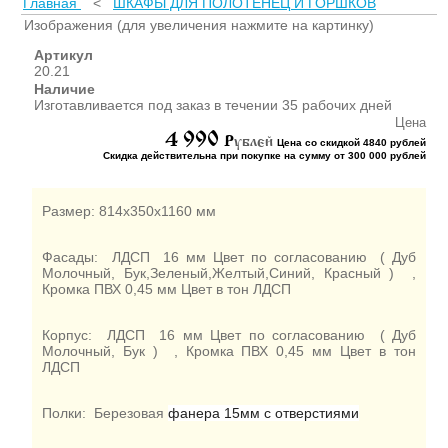
Главная
<
ШКАФЫ ДЛЯ ПОЛОТЕНЕЦ И ГОРШКОВ
ШКАФЫ ДЛЯ КАБИНЕТОВ
И ОФИСОВ (95)
Изображения (для увеличения нажмите на картинку)
СТОЛЫ ДЛЯ КАБИНЕТОВ И
Артикул
ОФИСОВ (59)
20.21
Наличие
КРОВАТИ ДЛЯ ДЕТСКОГО
Изготавливается под заказ в течении 35 рабочих дней
САДА (65)
Цена
4 990
МАТРАСЫ ДЛЯ ДЕТСКИХ
P
ублей
Цена со скидкой 4840 рублей
КРОВАТЕЙ (6)
Скидка действительна при покупке на сумму от 300 000 рублей
СТОЛЫ ДЛЯ ДЕТСКОГО
САДА (65)
Размер: 814х350х1160 мм
СТУЛЬЯ И СКАМЕЙКИ ДЛЯ
ДЕТСКОГО САДА (34)
Фасады: ЛДСП 16 мм Цвет по согласованию ( Дуб
ШКАФЫ В РАЗДЕВАЛКУ
Молочный, Бук,Зеленый,Желтый,Синий, Красный ) ,
Кромка ПВХ 0,45 мм Цвет в тон ЛДСП
ДЛЯ ДЕТСКОГО САДА (39)
ШКАФЫ ДЛЯ ПОЛОТЕНЕЦ
И ГОРШКОВ (32)
Корпус: ЛДСП 16 мм Цвет по согласованию ( Дуб
Молочный, Бук ) , Кромка ПВХ 0,45 мм Цвет в тон
СТЕЛЛАЖИ И СТЕНКИ
ЛДСП
(43)
ИГРОВАЯ МЕБЕЛЬ (16)
Полки: Березовая
фанера 15мм с отверстиями
УГОЛКИ ПРИРОДЫ ИЗО