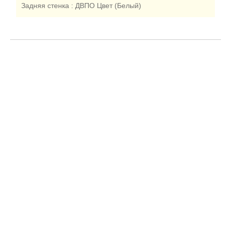
СПОРТ (10)
Задняя стенка : ДВПО Цвет (Белый)
КУХОННАЯ МЕБЕЛЬ (10)
МЯГКАЯ МЕБЕЛЬ (3)
ПАРТЫ ШКОЛЬНЫЕ (36)
СТУЛЬЯ ШКОЛЬНЫЕ (6)
МЕБЕЛЬ ДЛЯ РАЗДЕВАЛОК
(1)
МЕБЕЛЬ ДЛЯ СТОЛОВЫХ
(5)
МЕБЕЛЬ ДЛЯ СПЕЦ
КАБИНЕТОВ (16)
МЕБЕЛЬ ДЛЯ
БИБЛИОТЕКИ (8)