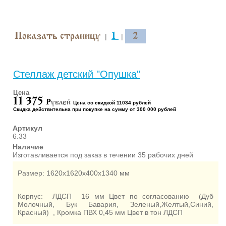
ШКАФЫ ДЛЯ КАБИНЕТОВ
И ОФИСОВ (95)
СТОЛЫ ДЛЯ КАБИНЕТОВ И
ОФИСОВ (59)
Показать страницу
1
2
|
|
КРОВАТИ ДЛЯ ДЕТСКОГО
САДА (65)
МАТРАСЫ ДЛЯ ДЕТСКИХ
Стеллаж детский "Опушка"
КРОВАТЕЙ (6)
СТОЛЫ ДЛЯ ДЕТСКОГО
Цена
11 375
САДА (65)
P
ублей
Цена со скидкой 11034 рублей
Скидка действительна при покупке на сумму от 300 000 рублей
СТУЛЬЯ И СКАМЕЙКИ ДЛЯ
ДЕТСКОГО САДА (34)
Артикул
6.33
ШКАФЫ В РАЗДЕВАЛКУ
ДЛЯ ДЕТСКОГО САДА (39)
Наличие
Изготавливается под заказ в течении 35 рабочих дней
ШКАФЫ ДЛЯ ПОЛОТЕНЕЦ
И ГОРШКОВ (32)
Размер: 1620х1620х400х1340 мм
СТЕЛЛАЖИ И СТЕНКИ
(43)
Корпус: ЛДСП 16 мм Цвет по согласованию (Дуб
ИГРОВАЯ МЕБЕЛЬ (16)
Молочный, Бук Бавария, Зеленый,Желтый,Синий,
Красный) , Кромка ПВХ 0,45 мм Цвет в тон ЛДСП
УГОЛКИ ПРИРОДЫ ИЗО