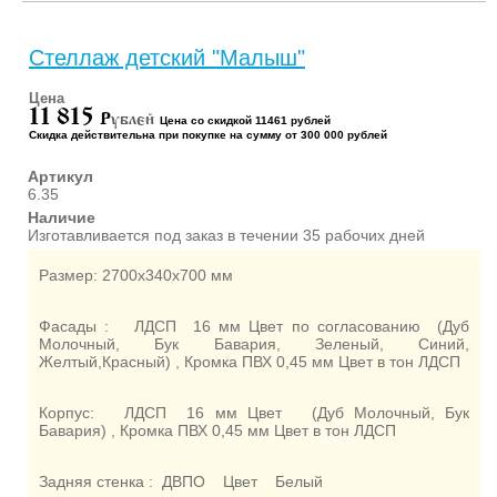
СПОРТ (10)
КУХОННАЯ МЕБЕЛЬ (10)
Стеллаж детский "Малыш"
МЯГКАЯ МЕБЕЛЬ (3)
ПАРТЫ ШКОЛЬНЫЕ (36)
Цена
11 815
P
ублей
Цена со скидкой 11461 рублей
СТУЛЬЯ ШКОЛЬНЫЕ (6)
Скидка действительна при покупке на сумму от 300 000 рублей
МЕБЕЛЬ ДЛЯ РАЗДЕВАЛОК
Артикул
(1)
6.35
МЕБЕЛЬ ДЛЯ СТОЛОВЫХ
Наличие
(5)
Изготавливается под заказ в течении 35 рабочих дней
МЕБЕЛЬ ДЛЯ СПЕЦ
Размер: 2700х340х700 мм
КАБИНЕТОВ (16)
МЕБЕЛЬ ДЛЯ
БИБЛИОТЕКИ (8)
Фасады : ЛДСП 16 мм Цвет по согласованию (Дуб
Молочный, Бук Бавария, Зеленый, Синий,
Желтый,Красный) , Кромка ПВХ 0,45 мм Цвет в тон ЛДСП
Корпус: ЛДСП 16 мм Цвет (Дуб Молочный, Бук
Бавария) , Кромка ПВХ 0,45 мм Цвет в тон ЛДСП
Задняя стенка : ДВПО Цвет Белый