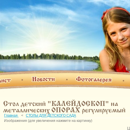
Фотогалерея
Новости
т
О н
Стол детский "КАЛЕЙДОСКОП" на
металлических ОПОРАХ регулируемый
Главная
<
СТОЛЫ ДЛЯ ДЕТСКОГО САДА
Изображения (для увеличения нажмите на картинку)
Ц