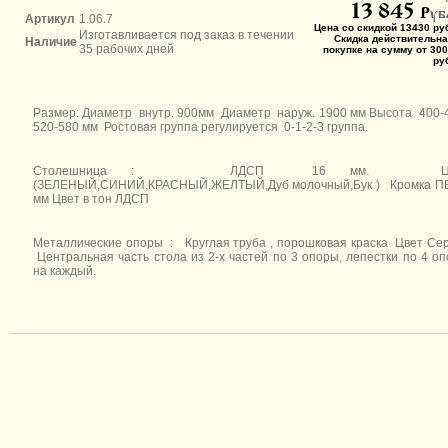
13 845
P
уб
Артикул
1.06.7
Цена со скидкой 13430 ру
Изготавливается под заказ в течении
Скидка действительна
Наличие
35 рабочих дней
покупке на сумму от 300
ру
Размер: Диаметр внутр. 900мм Диаметр наруж. 1900 мм Высота 400-
520-580 мм
Ростовая группа регулируется 0-1-2-3 группа.
Столешница : ЛДСП 16 мм. Цв
(ЗЕЛЕНЫЙ,СИНИЙ,КРАСНЫЙ,ЖЕЛТЫЙ,Дуб молочный,Бук ) Кромка ПВ
мм Цвет в тон ЛДСП
Металлические опоры : Круглая труба , порошковая краска Цвет С
Центральная часть стола из 2-х частей по 3 опоры, лепестки по 4 о
на каждый.