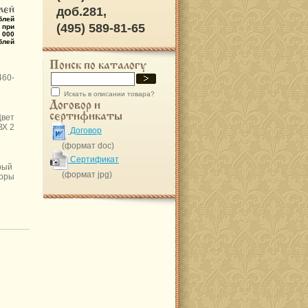
лей
доб.281,
блей
(495) 589-81-65
 при
 000
блей
Поиск по каталогу
460-
Искать в описании товара?
Договор и
сертификаты
ет
Х 2
Договор
(формат doc)
Сертификат
ерый
(формат jpg)
поры