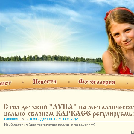
Фотогалерея
Новости
т
О н
Стол детский "ЛУНА" на металлическо
цельно-сварном КАРКАСЕ регулируем
Главная
<
СТОЛЫ ДЛЯ ДЕТСКОГО САДА
Изображения (для увеличения нажмите на картинку)
Ц