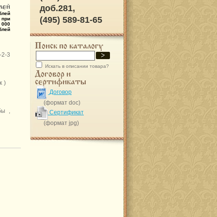
лей
доб.281,
блей
(495) 589-81-65
 при
 000
блей
Поиск по каталогу
-2-3
Искать в описании товара?
Договор и
сертификаты
ук )
Договор
(формат doc)
ы ,
Сертификат
(формат jpg)