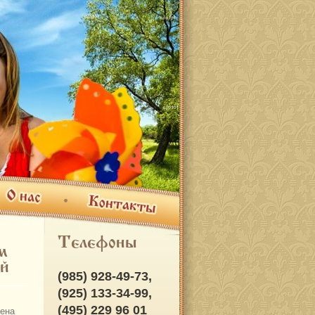
ас
Контакты
Телефоны
м
ый
(985) 928-49-73,
(925) 133-34-99,
(495) 229 96 01
ена