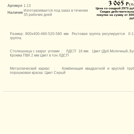
3 065
P
уб
Артикул
1.13
Цена со скидкой 2973 ру
Изготавливается под заказ в течении
Скидка действительна
Наличие
35 рабочих дней
покупке на сумму от 300
ру
Размер: 900х400-460-520-580 мм
Ростовая группа регулируется 0-1
группа.
Столешница с закруг. углами : ЛДСП 16 мм. Цвет (Дуб Молочный, Б
Кромка ПВХ 2 мм Цвет в тон ЛДСП
Металлический каркас : Комбинация квадратной и круглой труб
порошковая краска Цвет Серый