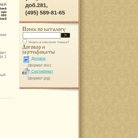
лей
доб.281,
блей
(495) 589-81-65
 при
 000
блей
Поиск по каталогу
овая
Искать в описании товара?
Договор и
сертификаты
ет
Х 2
Договор
(формат doc)
Сертификат
ерый
(формат jpg)