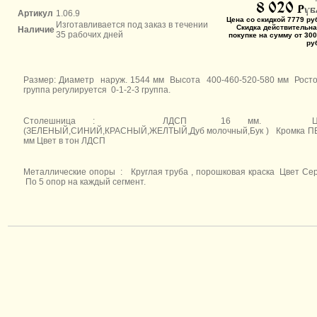
8 020
P
уб
Артикул
1.06.9
Цена со скидкой 7779 ру
Изготавливается под заказ в течении
Скидка действительна
Наличие
35 рабочих дней
покупке на сумму от 300
ру
Размер: Диаметр наруж. 1544 мм Высота 400-460-520-580 мм
Рост
группа регулируется 0-1-2-3 группа.
Столешница : ЛДСП 16 мм. Цв
(ЗЕЛЕНЫЙ,СИНИЙ,КРАСНЫЙ,ЖЕЛТЫЙ,Дуб молочный,Бук ) Кромка ПВ
мм Цвет в тон ЛДСП
Металлические опоры : Круглая труба , порошковая краска Цвет С
По 5 опор на каждый сегмент.