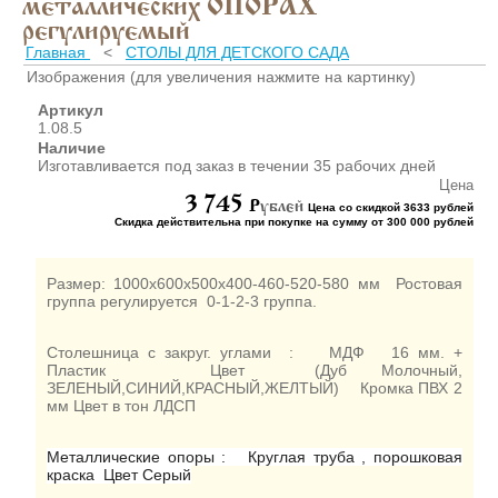
металлических ОПОРАХ
ШКАФЫ ДЛЯ КАБИНЕТОВ
И ОФИСОВ (95)
регулируемый
Главная
<
СТОЛЫ ДЛЯ ДЕТСКОГО САДА
СТОЛЫ ДЛЯ КАБИНЕТОВ И
ОФИСОВ (59)
Изображения (для увеличения нажмите на картинку)
КРОВАТИ ДЛЯ ДЕТСКОГО
Артикул
САДА (65)
1.08.5
Наличие
МАТРАСЫ ДЛЯ ДЕТСКИХ
Изготавливается под заказ в течении 35 рабочих дней
КРОВАТЕЙ (6)
Цена
3 745
СТОЛЫ ДЛЯ ДЕТСКОГО
P
ублей
Цена со скидкой 3633 рублей
САДА (65)
Скидка действительна при покупке на сумму от 300 000 рублей
СТУЛЬЯ И СКАМЕЙКИ ДЛЯ
ДЕТСКОГО САДА (34)
Размер: 1000х600х500х400-460-520-580 мм
Ростовая
группа регулируется 0-1-2-3 группа.
ШКАФЫ В РАЗДЕВАЛКУ
ДЛЯ ДЕТСКОГО САДА (39)
ШКАФЫ ДЛЯ ПОЛОТЕНЕЦ
Столешница с закруг. углами : МДФ 16 мм. +
Пластик Цвет (Дуб Молочный,
И ГОРШКОВ (32)
ЗЕЛЕНЫЙ,СИНИЙ,КРАСНЫЙ,ЖЕЛТЫЙ) Кромка ПВХ 2
СТЕЛЛАЖИ И СТЕНКИ
мм Цвет в тон ЛДСП
(43)
ИГРОВАЯ МЕБЕЛЬ (16)
Металлические опоры : Круглая труба , порошковая
краска Цвет Серый
УГОЛКИ ПРИРОДЫ ИЗО